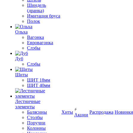
Шиндель
(дранка)
Имитация бруса
Полок
Ольха
Вагонка
Евровагонка
Слэбы
Дуб
Слэбы
Щиты
ЩИТ 18мм
ЩИТ 40мм
Лестничные
элементы
Балясины
Хиты
Распродажа
Новинк
Акции
Столбы
Поручни
Колонны