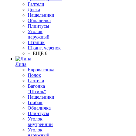
Галтели
Доска
Нащельники
Обналичка
Плинтусы
Уголок
наружный
Штапик
Шкант, черенок
+ ЕЩЕ 6
Липа
Евровагонка
Полок
Галтели
Вагонка
"Штиль"
Нащельники
Грибок
Обналичка
Плинтусы
Уголок
внутренний
Уголок
наружный