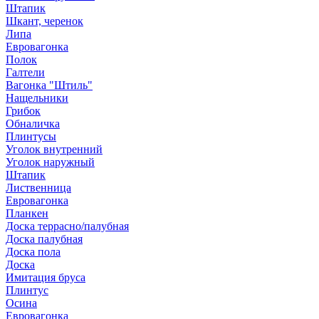
Штапик
Шкант, черенок
Липа
Евровагонка
Полок
Галтели
Вагонка "Штиль"
Нащельники
Грибок
Обналичка
Плинтусы
Уголок внутренний
Уголок наружный
Штапик
Лиственница
Евровагонка
Планкен
Доска террасно/палубная
Доска палубная
Доска пола
Доска
Имитация бруса
Плинтус
Осина
Евровагонка