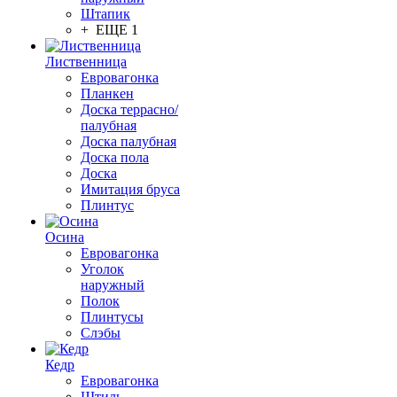
Штапик
+ ЕЩЕ 1
Лиственница
Евровагонка
Планкен
Доска террасно/
палубная
Доска палубная
Доска пола
Доска
Имитация бруса
Плинтус
Осина
Евровагонка
Уголок
наружный
Полок
Плинтусы
Слэбы
Кедр
Евровагонка
Штиль