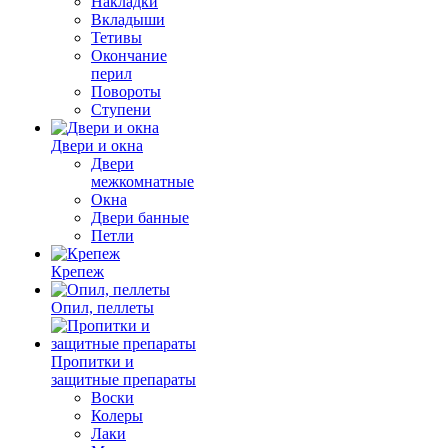
Накладки
Вкладыши
Тетивы
Окончание
перил
Повороты
Ступени
Двери и окна
Двери
межкомнатные
Окна
Двери банные
Петли
Крепеж
Опил, пеллеты
Пропитки и
защитные препараты
Воски
Колеры
Лаки