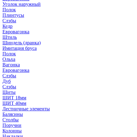
Уголок наружный
Полок
Плинтусы
Слэбы
Кедр
Евровагонка
Штиль
Шиндель (дранка)
Имитация бруса
Полок
Ольха
Вагонка
Евровагонка
Слэбы
Дуб
Слэбы
Щиты
ЩИТ 18мм
ЩИТ 40мм
Лестничные элементы
Балясины
Столбы
Поручни
Колонны
Накладки