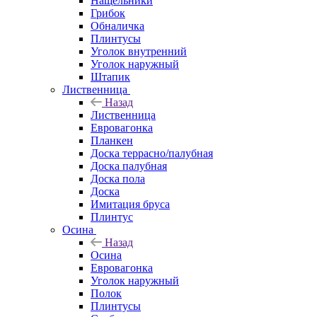
Нащельники
Грибок
Обналичка
Плинтусы
Уголок внутренний
Уголок наружный
Штапик
Лиственница
Назад
Лиственница
Евровагонка
Планкен
Доска террасно/палубная
Доска палубная
Доска пола
Доска
Имитация бруса
Плинтус
Осина
Назад
Осина
Евровагонка
Уголок наружный
Полок
Плинтусы