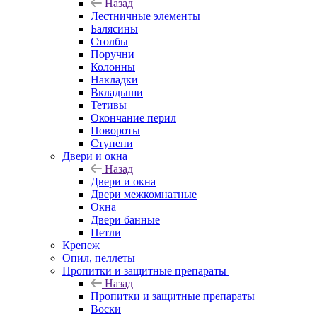
Назад
Лестничные элементы
Балясины
Столбы
Поручни
Колонны
Накладки
Вкладыши
Тетивы
Окончание перил
Повороты
Ступени
Двери и окна
Назад
Двери и окна
Двери межкомнатные
Окна
Двери банные
Петли
Крепеж
Опил, пеллеты
Пропитки и защитные препараты
Назад
Пропитки и защитные препараты
Воски