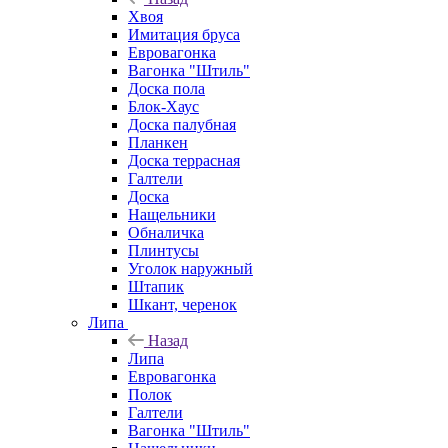
Хвоя
Имитация бруса
Евровагонка
Вагонка "Штиль"
Доска пола
Блок-Хаус
Доска палубная
Планкен
Доска террасная
Галтели
Доска
Нащельники
Обналичка
Плинтусы
Уголок наружный
Штапик
Шкант, черенок
Липа
Назад
Липа
Евровагонка
Полок
Галтели
Вагонка "Штиль"