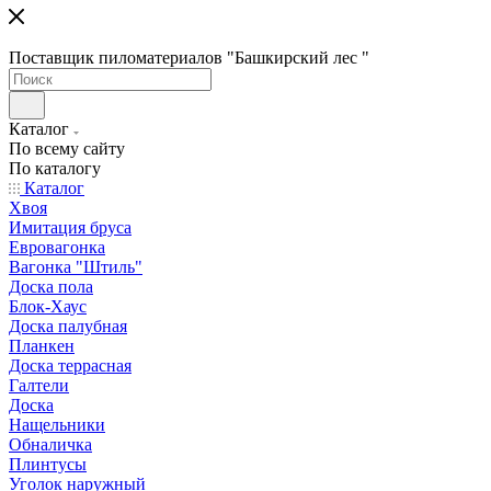
Поставщик пиломатериалов "Башкирский лес "
Каталог
По всему сайту
По каталогу
Каталог
Хвоя
Имитация бруса
Евровагонка
Вагонка "Штиль"
Доска пола
Блок-Хаус
Доска палубная
Планкен
Доска террасная
Галтели
Доска
Нащельники
Обналичка
Плинтусы
Уголок наружный