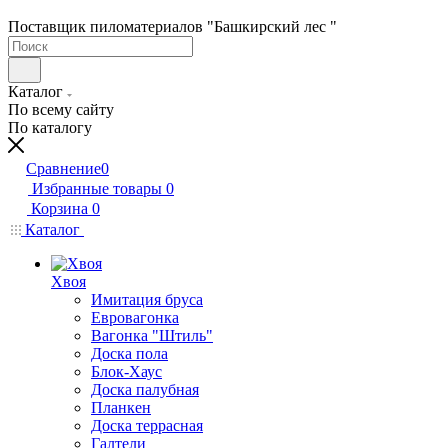
Поставщик пиломатериалов "Башкирский лес "
Каталог
По всему сайту
По каталогу
Сравнение
0
Избранные товары
0
Корзина
0
Каталог
Хвоя
Имитация бруса
Евровагонка
Вагонка "Штиль"
Доска пола
Блок-Хаус
Доска палубная
Планкен
Доска террасная
Галтели