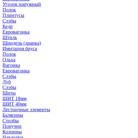
Уголок наружный
Полок
Плинтусы
Слэбы
Кедр
Евровагонка
Штиль
Шиндель (дранка)
Имитация бруса
Полок
Ольха
Вагонка
Евровагонка
Слэбы
Дуб
Слэбы
Щиты
ЩИТ 18мм
ЩИТ 40мм
Лестничные элементы
Балясины
Столбы
Поручни
Колонны
Накладки