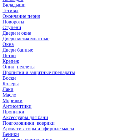
Вкладыши
Тетивы
Окончание перил
Повороты
Ступени
Двери и окна
Двери межкомнатные
Окна
Двери банные
Петли
Крепеж
Опил, пеллеты
Пропитки и защитные препараты
Воски
Колеры
Лаки
Масло
Морилки
Антисептики
Пропитки
Аксессуары для бани
Подголовники, коврики
Ароматизаторы и эфирные масла
Веники
Абажуры, светильники