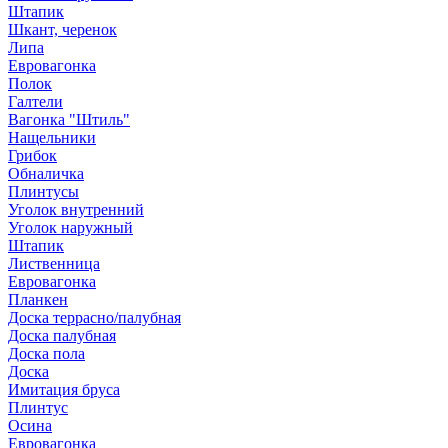
Штапик
Шкант, черенок
Липа
Евровагонка
Полок
Галтели
Вагонка "Штиль"
Нащельники
Грибок
Обналичка
Плинтусы
Уголок внутренний
Уголок наружный
Штапик
Лиственница
Евровагонка
Планкен
Доска террасно/палубная
Доска палубная
Доска пола
Доска
Имитация бруса
Плинтус
Осина
Евровагонка