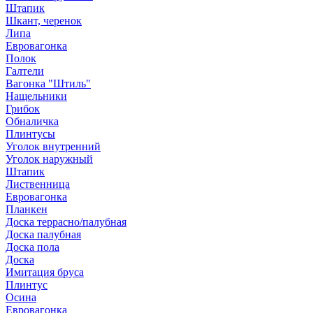
Штапик
Шкант, черенок
Липа
Евровагонка
Полок
Галтели
Вагонка "Штиль"
Нащельники
Грибок
Обналичка
Плинтусы
Уголок внутренний
Уголок наружный
Штапик
Лиственница
Евровагонка
Планкен
Доска террасно/палубная
Доска палубная
Доска пола
Доска
Имитация бруса
Плинтус
Осина
Евровагонка