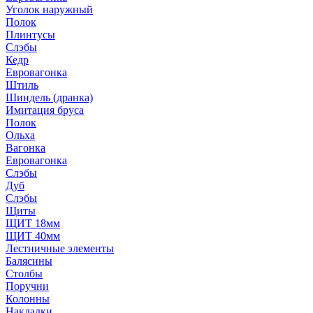
Уголок наружный
Полок
Плинтусы
Слэбы
Кедр
Евровагонка
Штиль
Шиндель (дранка)
Имитация бруса
Полок
Ольха
Вагонка
Евровагонка
Слэбы
Дуб
Слэбы
Щиты
ЩИТ 18мм
ЩИТ 40мм
Лестничные элементы
Балясины
Столбы
Поручни
Колонны
Накладки