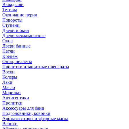
Вкладыши
Тетивы
Окончание перил
Повороты
Ступени
Двери и окна
Двери межкомнатные
Окна
Двери банные
Петли
Крепеж
Опил, пеллеты
Пропитки и защитные препараты
Воски
Колеры
Лаки
Масло
Морилки
Антисептики
Пропитки
Аксессуары для бани
Подголовники, коврики
Ароматизаторы и эфирные масла
Веники
Абажуры, светильники