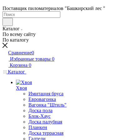
Поставщик пиломатериалов "Башкирский лес "
Каталог
По всему сайту
По каталогу
Сравнение
0
Избранные товары
0
Корзина
0
Каталог
Хвоя
Имитация бруса
Евровагонка
Вагонка "Штиль"
Доска пола
Блок-Хаус
Доска палубная
Планкен
Доска террасная
Галтели