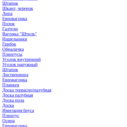
Штапик
Шкант, черенок
Липа
Евровагонка
Полок
Галтели
Вагонка "Штиль"
Нащельники
Грибок
Обналичка
Плинтусы
Уголок внутренний
Уголок наружный
Штапик
Лиственница
Евровагонка
Планкен
Доска террасно/палубная
Доска палубная
Доска пола
Доска
Имитация бруса
Плинтус
Осина
Евровагонка