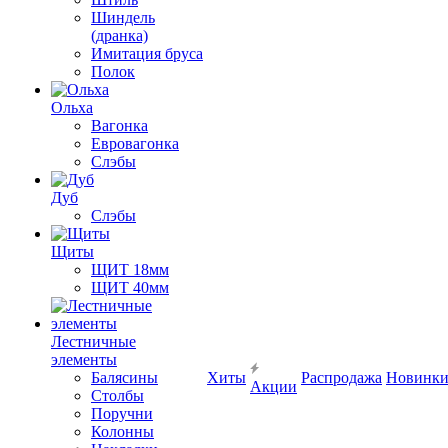
Шиндель
(дранка)
Имитация бруса
Полок
Ольха
Вагонка
Евровагонка
Слэбы
Дуб
Слэбы
Щиты
ЩИТ 18мм
ЩИТ 40мм
Лестничные
элементы
Балясины
Хиты
Распродажа
Новинк
Акции
Столбы
Поручни
Колонны