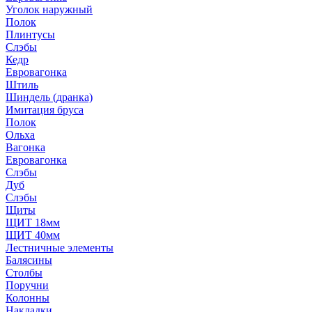
Уголок наружный
Полок
Плинтусы
Слэбы
Кедр
Евровагонка
Штиль
Шиндель (дранка)
Имитация бруса
Полок
Ольха
Вагонка
Евровагонка
Слэбы
Дуб
Слэбы
Щиты
ЩИТ 18мм
ЩИТ 40мм
Лестничные элементы
Балясины
Столбы
Поручни
Колонны
Накладки