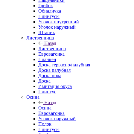
Нащельники
Грибок
Обналичка
Плинтусы
Уголок внутренний
Уголок наружный
Штапик
Лиственница
Назад
Лиственница
Евровагонка
Планкен
Доска террасно/палубная
Доска палубная
Доска пола
Доска
Имитация бруса
Плинтус
Осина
Назад
Осина
Евровагонка
Уголок наружный
Полок
Плинтусы