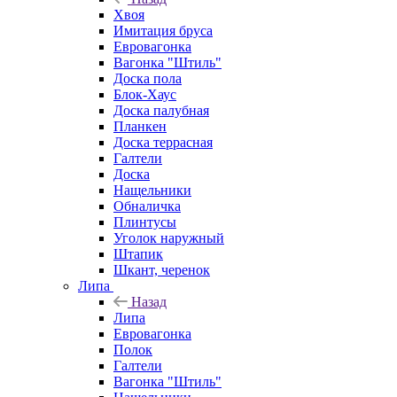
Хвоя
Имитация бруса
Евровагонка
Вагонка "Штиль"
Доска пола
Блок-Хаус
Доска палубная
Планкен
Доска террасная
Галтели
Доска
Нащельники
Обналичка
Плинтусы
Уголок наружный
Штапик
Шкант, черенок
Липа
Назад
Липа
Евровагонка
Полок
Галтели
Вагонка "Штиль"