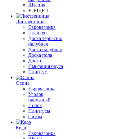
Штапик
+ ЕЩЕ 1
Лиственница
Евровагонка
Планкен
Доска террасно/
палубная
Доска палубная
Доска пола
Доска
Имитация бруса
Плинтус
Осина
Евровагонка
Уголок
наружный
Полок
Плинтусы
Слэбы
Кедр
Евровагонка
Штиль