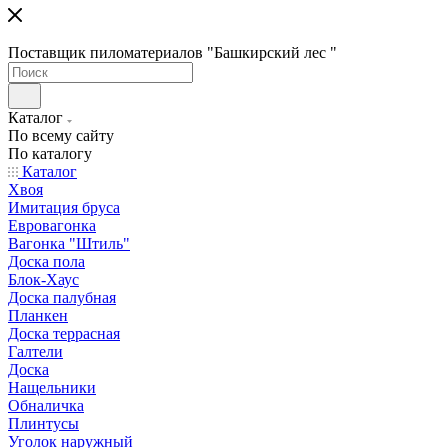
Поставщик пиломатериалов "Башкирский лес "
Каталог
По всему сайту
По каталогу
Каталог
Хвоя
Имитация бруса
Евровагонка
Вагонка "Штиль"
Доска пола
Блок-Хаус
Доска палубная
Планкен
Доска террасная
Галтели
Доска
Нащельники
Обналичка
Плинтусы
Уголок наружный