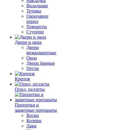
Накладки
Вкладыши
Тетивы
Окончание
перил
Повороты
Ступени
Двери и окна
Двери
межкомнатные
Окна
Двери банные
Петли
Крепеж
Опил, пеллеты
Пропитки и
защитные препараты
Воски
Колеры
Лаки