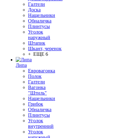
Галтели
Доска
Нащельники
Обналичка
Плинтусы
Уголок
наружный
Штапик
Шкант, черенок
+ ЕЩЕ 6
Липа
Евровагонка
Полок
Галтели
Вагонка
"Штиль"
Нащельники
Грибок
Обналичка
Плинтусы
Уголок
внутренний
Уголок
наружный