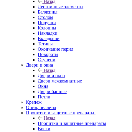
Назад
Лестничные элементы
Балясины
Столбы
Поручни
Колонны
Накладки
Вкладыши
Тетивы
Окончание перил
Повороты
Ступени
Двери и окна
Назад
Двери и окна
Двери межкомнатные
Окна
Двери банные
Петли
Крепеж
Опил, пеллеты
Пропитки и защитные препараты
Назад
Пропитки и защитные препараты
Воски