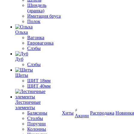
Шиндель
(дранка)
Имитация бруса
Полок
Ольха
Вагонка
Евровагонка
Слэбы
Дуб
Слэбы
Щиты
ЩИТ 18мм
ЩИТ 40мм
Лестничные
элементы
Балясины
Хиты
Распродажа
Новинк
Акции
Столбы
Поручни
Колонны