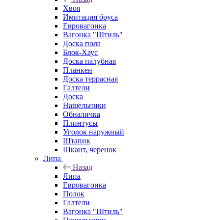
Хвоя
Имитация бруса
Евровагонка
Вагонка "Штиль"
Доска пола
Блок-Хаус
Доска палубная
Планкен
Доска террасная
Галтели
Доска
Нащельники
Обналичка
Плинтусы
Уголок наружный
Штапик
Шкант, черенок
Липа
Назад
Липа
Евровагонка
Полок
Галтели
Вагонка "Штиль"