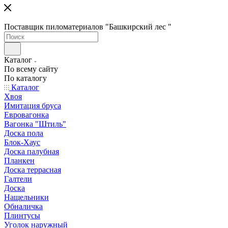
Поставщик пиломатериалов "Башкирский лес "
Каталог
По всему сайту
По каталогу
Каталог
Хвоя
Имитация бруса
Евровагонка
Вагонка "Штиль"
Доска пола
Блок-Хаус
Доска палубная
Планкен
Доска террасная
Галтели
Доска
Нащельники
Обналичка
Плинтусы
Уголок наружный