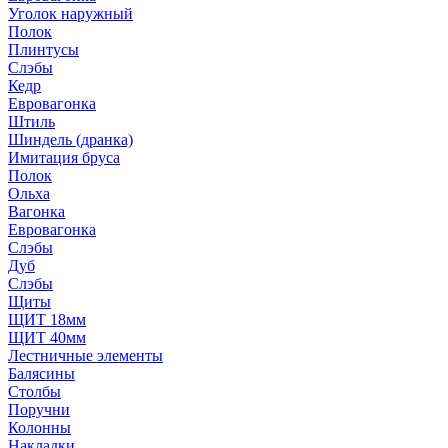
Уголок наружный
Полок
Плинтусы
Слэбы
Кедр
Евровагонка
Штиль
Шиндель (дранка)
Имитация бруса
Полок
Ольха
Вагонка
Евровагонка
Слэбы
Дуб
Слэбы
Щиты
ЩИТ 18мм
ЩИТ 40мм
Лестничные элементы
Балясины
Столбы
Поручни
Колонны
Накладки