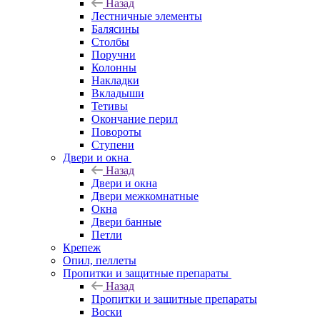
Назад
Лестничные элементы
Балясины
Столбы
Поручни
Колонны
Накладки
Вкладыши
Тетивы
Окончание перил
Повороты
Ступени
Двери и окна
Назад
Двери и окна
Двери межкомнатные
Окна
Двери банные
Петли
Крепеж
Опил, пеллеты
Пропитки и защитные препараты
Назад
Пропитки и защитные препараты
Воски