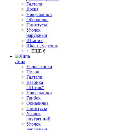
Галтели
Доска
Нащельники
Обналичка
Плинтусы
Уголок
наружный
Штапик
Шкант, черенок
+ ЕЩЕ 6
Липа
Евровагонка
Полок
Галтели
Вагонка
"Штиль"
Нащельники
Грибок
Обналичка
Плинтусы
Уголок
внутренний
Уголок
наружный