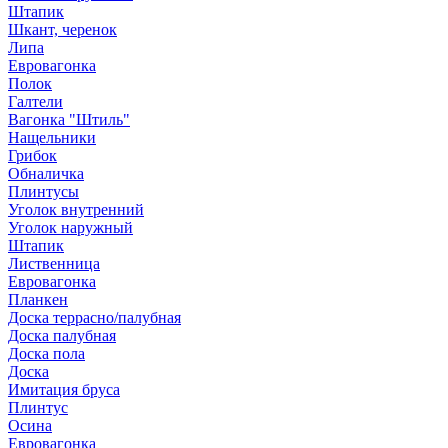
Штапик
Шкант, черенок
Липа
Евровагонка
Полок
Галтели
Вагонка "Штиль"
Нащельники
Грибок
Обналичка
Плинтусы
Уголок внутренний
Уголок наружный
Штапик
Лиственница
Евровагонка
Планкен
Доска террасно/палубная
Доска палубная
Доска пола
Доска
Имитация бруса
Плинтус
Осина
Евровагонка