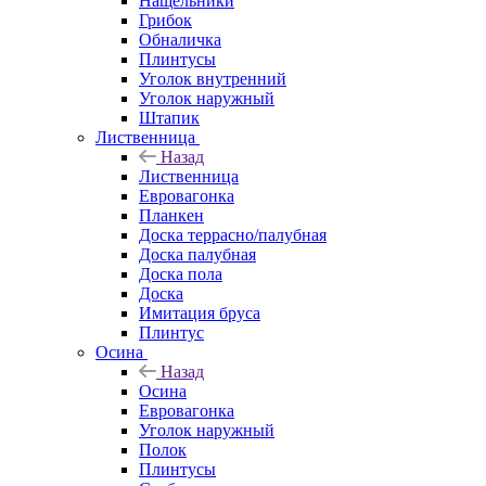
Нащельники
Грибок
Обналичка
Плинтусы
Уголок внутренний
Уголок наружный
Штапик
Лиственница
Назад
Лиственница
Евровагонка
Планкен
Доска террасно/палубная
Доска палубная
Доска пола
Доска
Имитация бруса
Плинтус
Осина
Назад
Осина
Евровагонка
Уголок наружный
Полок
Плинтусы