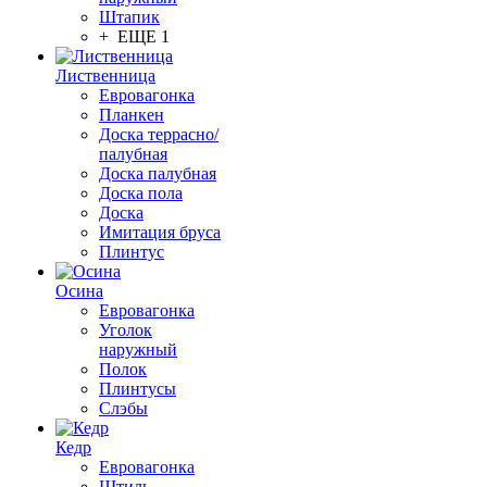
Штапик
+ ЕЩЕ 1
Лиственница
Евровагонка
Планкен
Доска террасно/
палубная
Доска палубная
Доска пола
Доска
Имитация бруса
Плинтус
Осина
Евровагонка
Уголок
наружный
Полок
Плинтусы
Слэбы
Кедр
Евровагонка
Штиль