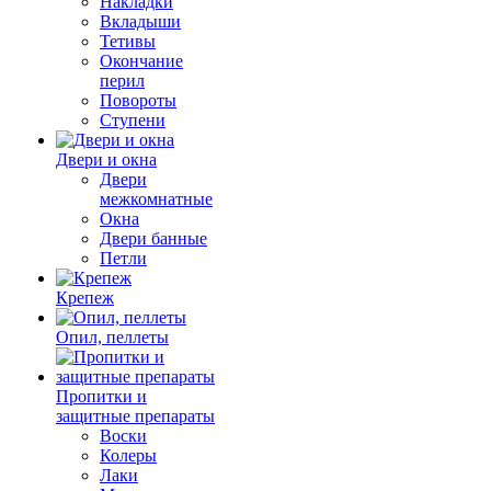
Накладки
Вкладыши
Тетивы
Окончание
перил
Повороты
Ступени
Двери и окна
Двери
межкомнатные
Окна
Двери банные
Петли
Крепеж
Опил, пеллеты
Пропитки и
защитные препараты
Воски
Колеры
Лаки