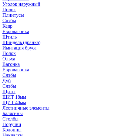
Уголок наружный
Полок
Плинтусы
Слэбы
Кедр
Евровагонка
Штиль
Шиндель (дранка)
Имитация бруса
Полок
Ольха
Вагонка
Евровагонка
Слэбы
Дуб
Слэбы
Щиты
ЩИТ 18мм
ЩИТ 40мм
Лестничные элементы
Балясины
Столбы
Поручни
Колонны
Накладки