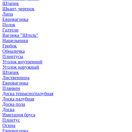
Штапик
Шкант, черенок
Липа
Евровагонка
Полок
Галтели
Вагонка "Штиль"
Нащельники
Грибок
Обналичка
Плинтусы
Уголок внутренний
Уголок наружный
Штапик
Лиственница
Евровагонка
Планкен
Доска террасно/палубная
Доска палубная
Доска пола
Доска
Имитация бруса
Плинтус
Осина
Евровагонка