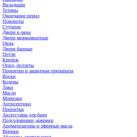
Вкладыши
Тетивы
Окончание перил
Повороты
Ступени
Двери и окна
Двери межкомнатные
Окна
Двери банные
Петли
Крепеж
Опил, пеллеты
Пропитки и защитные препараты
Воски
Колеры
Лаки
Масло
Морилки
Антисептики
Пропитки
Аксессуары для бани
Подголовники, коврики
Ароматизаторы и эфирные масла
Веники
Абажуры, светильники