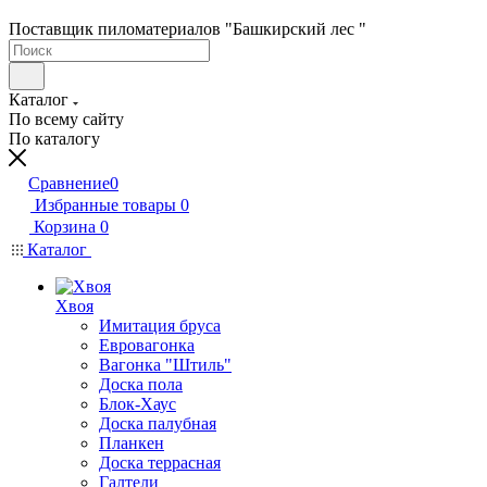
Поставщик пиломатериалов "Башкирский лес "
Каталог
По всему сайту
По каталогу
Сравнение
0
Избранные товары
0
Корзина
0
Каталог
Хвоя
Имитация бруса
Евровагонка
Вагонка "Штиль"
Доска пола
Блок-Хаус
Доска палубная
Планкен
Доска террасная
Галтели